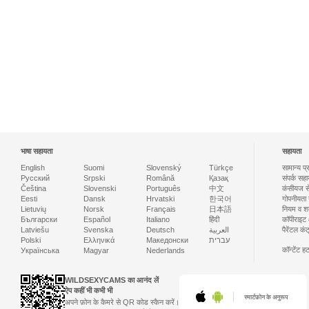
भाषा सहायता
सहायता
English
Suomi
Slovenský
Türkçe
सामान्य प्
Русский
Srpski
Română
Қазақ
संपर्क सह
Čeština
Slovenski
Português
中文
कंसीयज स
Eesti
Dansk
Hrvatski
한국어
गोपनीयता 
Lietuvių
Norsk
Français
日本語
नियम व शर्त
Български
Español
Italiano
हिंदी
कॉपीराइट 
Latviešu
Svenska
Deutsch
العربية
पैरेंटल कंट
Polski
Ελληνικά
Македонски
עברית
कॉन्टेंट ह
Українська
Magyar
Nederlands
WILDSEXYCAMS का आनंद लें
ऐप कहीं भी कभी भी
स्मार्टफ़ोन के अनुरूप
अपने फ़ोन के कैमरे से QR कोड स्कैन करें।