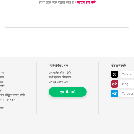
साइन अप करें
अभी तक एक खाता नहीं है?
प्रतियोगिता / धन
सोशल नेटवर्क
रश्न
साप्ताहिक शीर्ष
100
Twitter
ायता
सभी प्रचार योजनायें
ेवा
सहबद्ध साइन-अप
Blog
नीति
ें
एक दौरा करें
Telegra
और बौद्धिक संपदा नीति
्रोल मार्गदर्शन
टाना