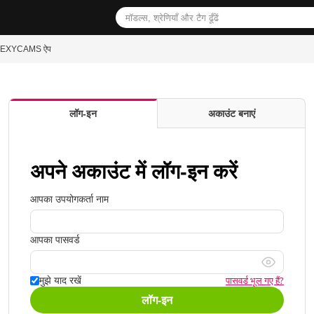
EXYCAMS ऐप
लॉग‑इन
अकाउंट बनाएं
अपने अकाउंट में लॉग-इन करें
आपका उपयोगकर्ता नाम
आपका पासवर्ड
पासवर्ड भूल गए हैं?
मुझे याद रखें
लॉग‑इन